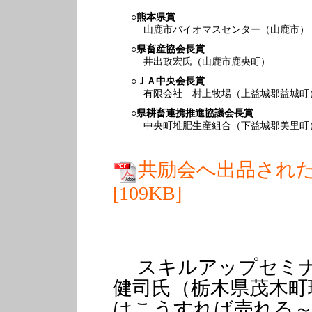
○
熊本県賞
山鹿市バイオマスセンター（山鹿市）
○
県畜産協会長賞
井出政宏氏（山鹿市鹿央町）
○
ＪＡ中央会長賞
有限会社 村上牧場（上益城郡益城町
○
県耕畜連携推進協議会長賞
中央町堆肥生産組合（下益城郡美里町
共励会へ出品され
[109KB]
スキルアップセミナ
健司氏（栃木県茂木町
はこうすれば売れる～