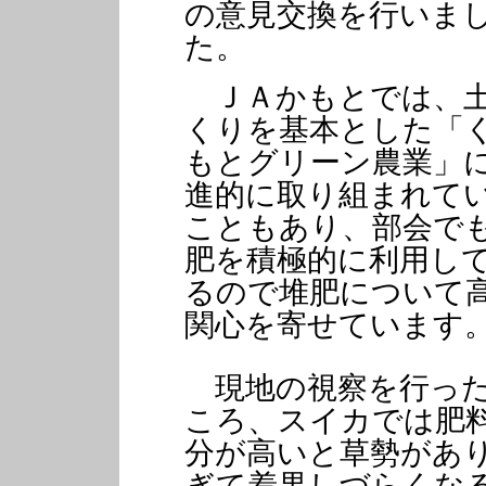
の意見交換を行いま
た。
ＪＡかもとでは、
くりを基本とした「
もとグリーン農業」
進的に取り組まれて
こともあり、部会で
肥を積極的に利用し
るので堆肥について
関心を寄せています
現地の視察を行っ
ころ、スイカでは肥
分が高いと草勢があ
ぎて着果しづらくな