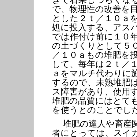
で、物理性の改善を
とした２ｔ／１０ａ
処に投入する、アス
では作付け前に１０
の土づくりとして５
／１０ａもの堆肥を
して、毎年は２ｔ／
ａをマルチ代わりに
するので、未熟堆肥
ス障害があり、使用
堆肥の品質にはとて
を使うとのことでし
堆肥の達人や畜産
者にとっては、スイ