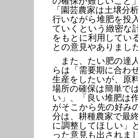
の確保が難しいこと
「園芸農家は土壌分
行いながら堆肥を投
ていくという緻密な
をもとに利用してい
との意見やありまし
また、たい肥の達
らは「需要期に合わ
生産をしたいが、原
場所の確保は簡単で
い」、「良い堆肥は
がそこから先の好み
分は、耕種農家で最
に調整してほしい」
った意見も出されま