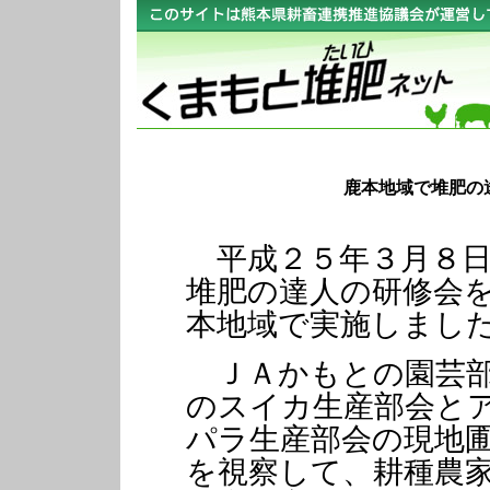
鹿本地域で堆肥の
平成２５年３月８日
堆肥の達人の研修会
本地域で実施しまし
ＪＡかもとの園芸
のスイカ生産部会と
パラ生産部会の現地
を視察して、耕種農