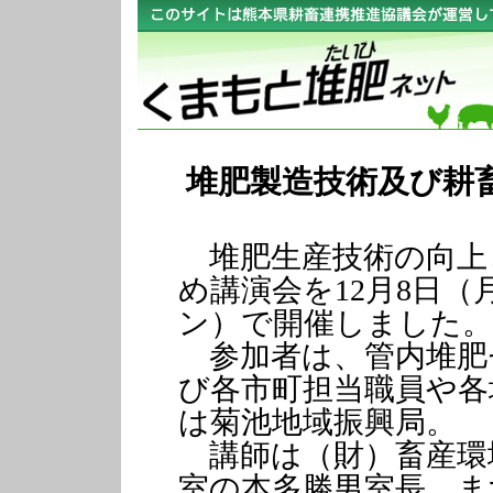
堆肥製造技術及び耕
堆肥生産技術の向上
め講演会を12月8日
ン）で開催しました。
参加者は、管内堆肥
び各市町担当職員や各
は菊池地域振興局。
講師は（財）畜産環
室の本多勝男室長。ま